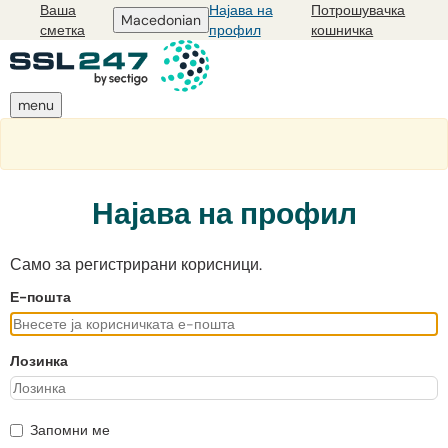
Ваша
Најава на
Потрошувачка
Macedonian
сметка
профил
кошничка
menu
Најава на профил
Само за регистрирани корисници.
Е-пошта
Лозинка
Запомни ме